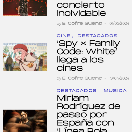
concierto
inolvidable
by
01/05/2024
El Cofre Suena
,
CINE
DESTACADOS
‘Spy × Family
Code: White’
llega a los
cines
by
19/04/2024
El Cofre Suena
,
DESTACADOS
MUSICA
Miriam
Rodríguez de
paseo por
España con
‘Línea Roja