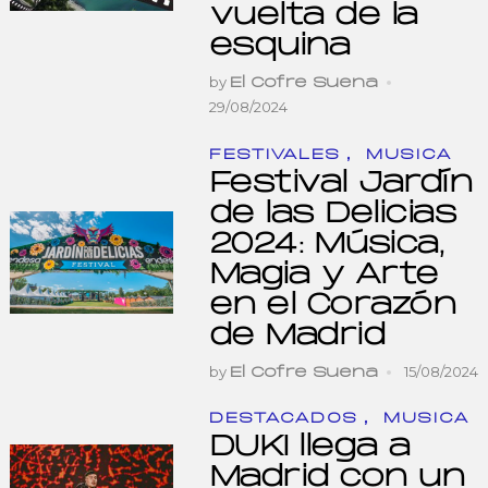
vuelta de la
esquina
by
El Cofre Suena
29/08/2024
,
FESTIVALES
MUSICA
Festival Jardín
de las Delicias
2024: Música,
Magia y Arte
en el Corazón
de Madrid
by
15/08/2024
El Cofre Suena
,
DESTACADOS
MUSICA
DUKI llega a
Madrid con un