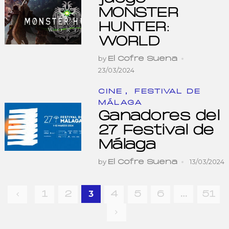
MONSTER
HUNTER:
WORLD
by
El Cofre Suena
23/03/2024
,
CINE
FESTIVAL DE
MÁLAGA
Ganadores del
27 Festival de
Málaga
by
13/03/2024
El Cofre Suena
Navegación
3
…
1
2
4
5
6
51
de
entradas