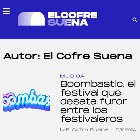
Autor:
El Cofre Suena
MUSICA
Boombastic: el
festival que
desata furor
entre los
festivaleros
by
12/10/2024
El Cofre Suena