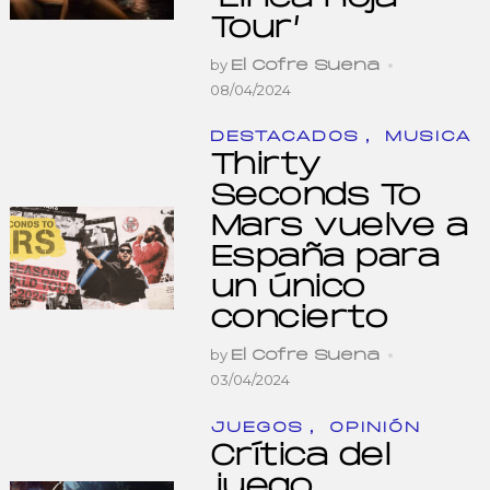
Tour’
by
El Cofre Suena
08/04/2024
,
DESTACADOS
MUSICA
Thirty
Seconds To
Mars vuelve a
España para
un único
concierto
by
El Cofre Suena
03/04/2024
,
JUEGOS
OPINIÓN
Crítica del
juego