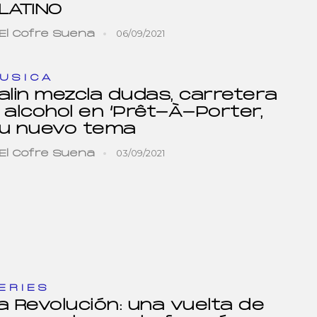
LATINO
06/09/2021
El Cofre Suena
USICA
alin mezcla dudas, carretera
 alcohol en ‘Prêt-À-Porter,
u nuevo tema
03/09/2021
El Cofre Suena
ERIES
a Revolución: una vuelta de