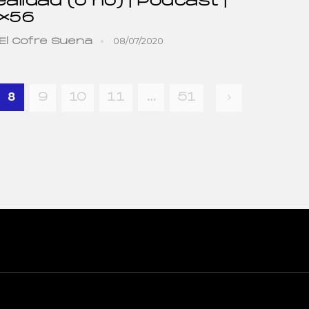
ealidad (o no) | Podcast |
×56
08/07/2020
El Cofre Suena
8
…
9
10
11
51