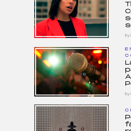
T
C
s
s
by
E
C
L
p
A
P
by
C
P
f