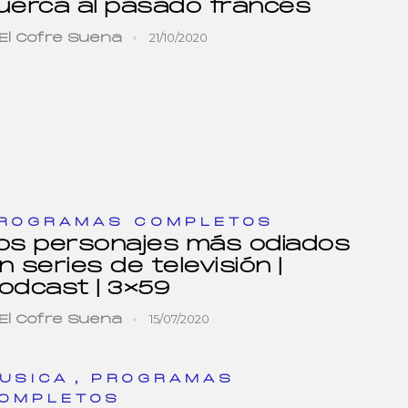
uerca al pasado francés
21/10/2020
El Cofre Suena
ROGRAMAS COMPLETOS
os personajes más odiados
n series de televisión |
odcast | 3×59
15/07/2020
El Cofre Suena
,
USICA
PROGRAMAS
OMPLETOS