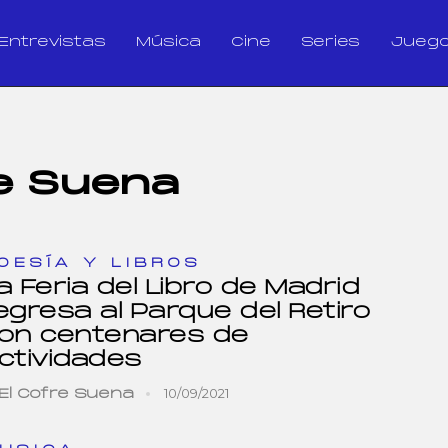
Entrevistas
Música
Cine
Series
Jueg
re Suena
OESÍA Y LIBROS
a Feria del Libro de Madrid
egresa al Parque del Retiro
on centenares de
ctividades
10/09/2021
El Cofre Suena