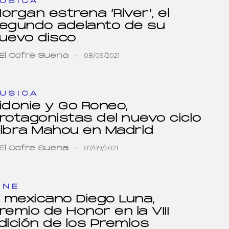
USICA
organ estrena ‘River’, el
egundo adelanto de su
uevo disco
08/09/2021
El Cofre Suena
USICA
idonie y Go Roneo,
rotagonistas del nuevo ciclo
ibra Mahou en Madrid
07/09/2021
El Cofre Suena
INE
l mexicano Diego Luna,
remio de Honor en la VIII
dición de los Premios