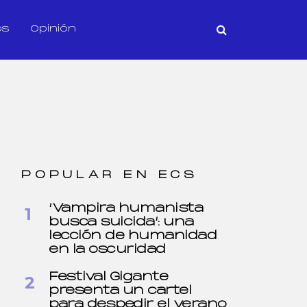
os
Opinión
POPULAR EN ECS
‘Vampira humanista
busca suicida’: una
lección de humanidad
en la oscuridad
Festival Gigante
presenta un cartel
para despedir el verano