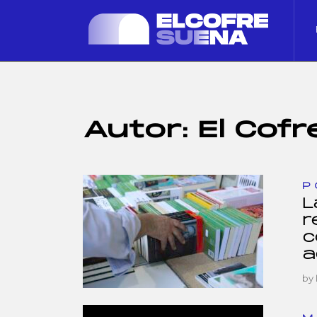
Autor:
El Cof
P
L
r
c
a
by