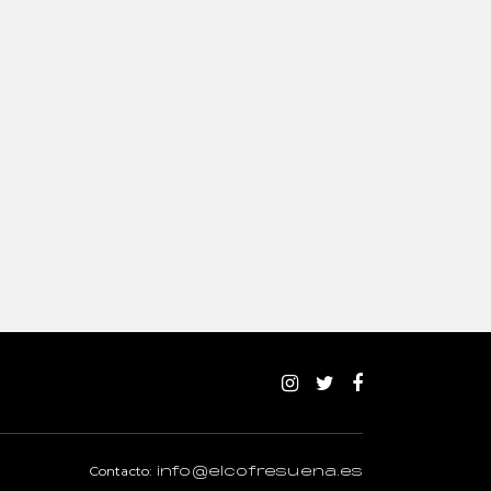
Contacto:
info@elcofresuena.es