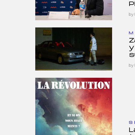
P
by
M
Z
y
s
by
S
L