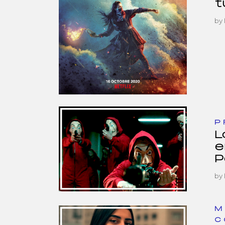
t
by
P
L
e
P
by
M
C