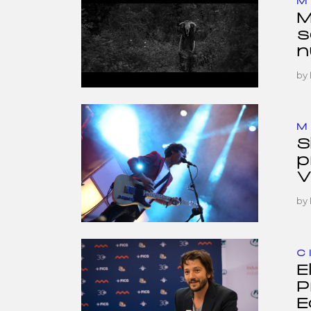
M
M
s
n
by
M
S
p
V
by
C
E
P
E