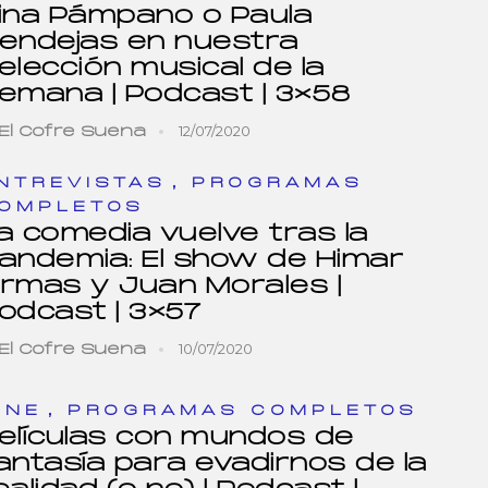
ina Pámpano o Paula
endejas en nuestra
elección musical de la
emana | Podcast | 3×58
12/07/2020
El Cofre Suena
,
NTREVISTAS
PROGRAMAS
OMPLETOS
a comedia vuelve tras la
andemia: El show de Himar
rmas y Juan Morales |
odcast | 3×57
10/07/2020
El Cofre Suena
,
INE
PROGRAMAS COMPLETOS
elículas con mundos de
antasía para evadirnos de la