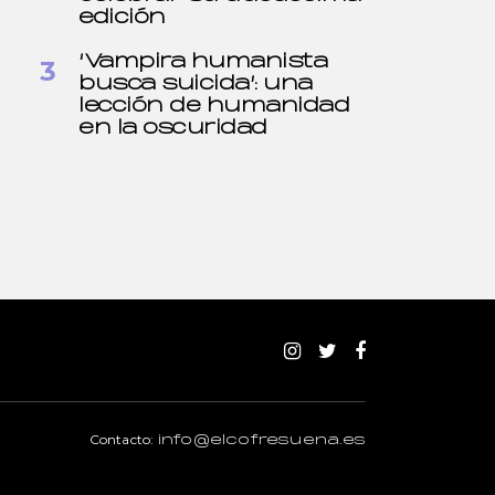
edición
‘Vampira humanista
busca suicida’: una
lección de humanidad
en la oscuridad
Contacto:
info@elcofresuena.es