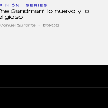
,
PINIÓN
SERIES
The Sandman’: lo nuevo y lo
eligioso
13/09/2022
Manuel Quirante