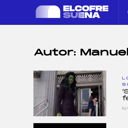
Autor:
Manuel
L
S
‘
f
by