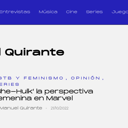
Entrevistas
Música
Cine
Series
Jueg
 Quirante
,
,
GTB Y FEMINISMO
OPINIÓN
ERIES
She-Hulk’ la perspectiva
emenina en Marvel
21/10/2022
Manuel Quirante