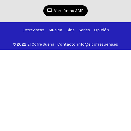
de
Versión no AMP
67
Entrevistas
Musica
Cine
Series
Opinión
© 2022 El Cofre Suena | Contacto: info@elcofresuena.es