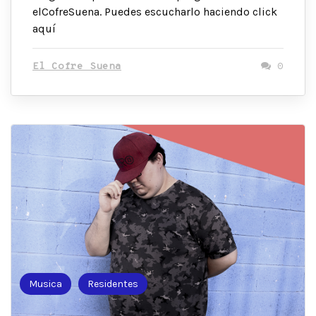
elCofreSuena. Puedes escucharlo haciendo click
aquí
El Cofre Suena
0
Musica
Residentes