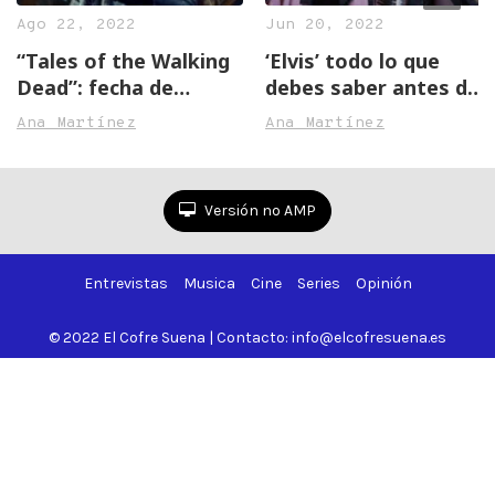
Ago 22, 2022
Jun 20, 2022
“Tales of the Walking
‘Elvis’ todo lo que
Dead”: fecha de
debes saber antes de
estreno y trailer al
su estreno
Ana Martínez
Ana Martínez
completo
Versión no AMP
Entrevistas
Musica
Cine
Series
Opinión
© 2022 El Cofre Suena | Contacto: info@elcofresuena.es