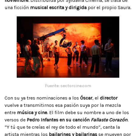
noviembre
. Distribuida por Syldavia Cinema, se trata de
una ficción
musical escrita y dirigida
por el propio Saura.
Fuente: sectorcine.com
Con su ya tres nominaciones a los
Óscar
, el
director
vuelve a transmitirnos esa pasión suya por la mezcla
entre
música y cine
. El film debe su nombre a uno de los
versos de
Pedro Infantes en su canción
Fallaste Corazón
.
“Y tú que te creías el rey de todo el mundo”, canta la
artista mientras los
bailarines y bailarinas
se mueven por