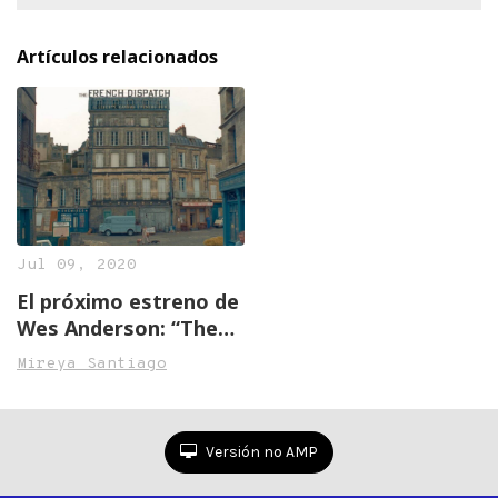
Artículos relacionados
Jul 09, 2020
El próximo estreno de
Wes Anderson: “The
French Dispatch”
Mireya Santiago
Versión no AMP