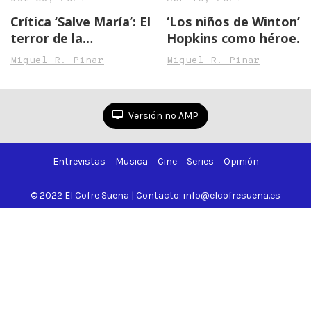
Crítica ‘Salve María’: El
‘Los niños de Winton’:
terror de la
Hopkins como héroe
maternidad
británico
Miguel R. Pinar
Miguel R. Pinar
Versión no AMP
Entrevistas
Musica
Cine
Series
Opinión
© 2022 El Cofre Suena | Contacto: info@elcofresuena.es