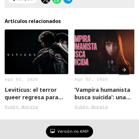
Artículos relacionados
Ago 03, 2026
Ago 02, 2026
Leviticus: el terror
‘Vampira humanista
queer regresa para
busca suicida’: una
castigar a los
lección de humanidad
Rubén Morata
Rubén Morata
piadosos
en la oscuridad
Versión no AMP