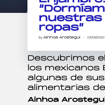
“Dormíam
nuestras
ropas”
by
03/06/2020
Ainhoa Arostegui
Descubrimos el
los mexicanos 
algunas de sus
alimentarias d
Ainhoa Arostegu