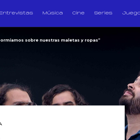
Entrevistas
Música
Cine
Series
Jueg
Dormíamos sobre nuestras maletas y ropas”
A
: