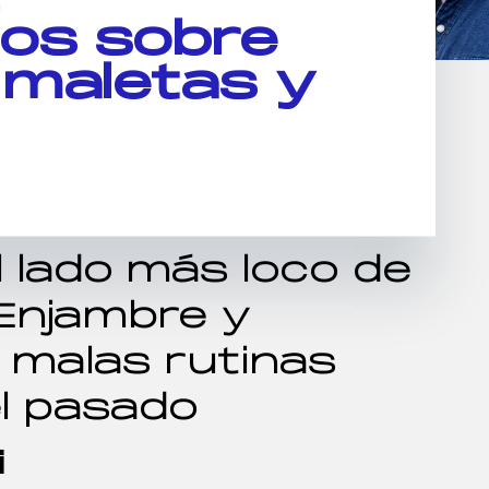
os sobre
 maletas y
 lado más loco de
Enjambre y
 malas rutinas
el pasado
i