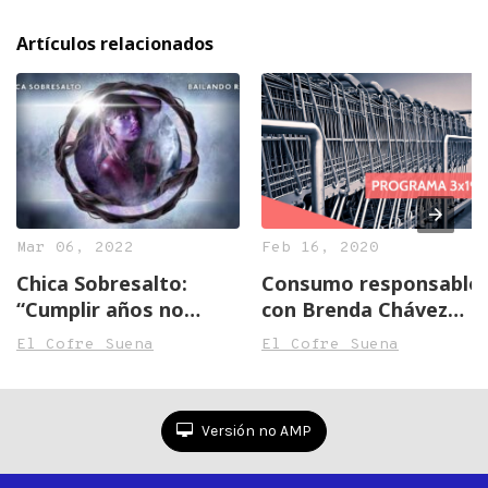
Artículos relacionados
Mar 06, 2022
Feb 16, 2020
Chica Sobresalto:
Consumo responsable
“Cumplir años no
con Brenda Chávez
significa que vayas a
(Programa 3×19)
El Cofre Suena
El Cofre Suena
encontrarte”
Versión no AMP