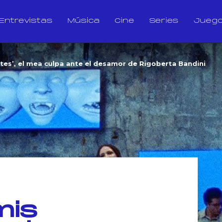
Entrevistas
Música
Cine
Series
Jueg
tes’, el mea culpa ante el desamor de Rigoberta Bandini
mis