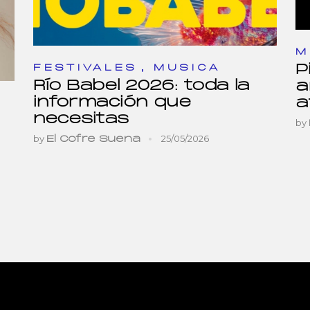
M
,
P
FESTIVALES
MUSICA
Río Babel 2026: toda la
a
información que
a
necesitas
by
by
25/05/2026
El Cofre Suena