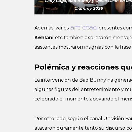
Lady Gaga, Bad Bunny y Olivia Dean en los
Grammy 2026
Además, varios
presentes co
artistas
Kehlani
etc.también expresaron mensajes c
asistentes mostraron insignias con la fras
Polémica y reacciones qu
La intervención de Bad Bunny ha generado
algunas figuras del entretenimiento y m
celebrado el momento apoyando el mensa
Por otro lado, según el canal Univisión F
atacaron duramente tanto su discurso como