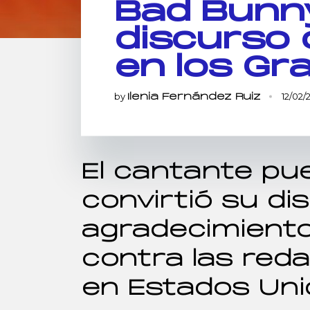
Bad Bunn
discurso 
en los G
by
12/02/
Ilenia Fernández Ruiz
El cantante pu
convirtió su di
agradecimiento
contra las red
en Estados Un