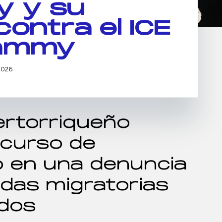
y y su
contra el ICE
rammy
2026
ertorriqueño
scurso de
 en una denuncia
adas migratorias
idos