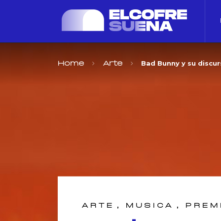
Bad Bunny y su discur
Home
Arte
,
,
ARTE
MUSICA
PREM