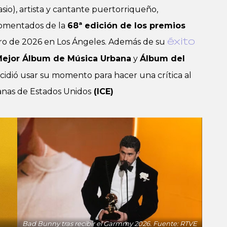
io), artista y cantante puertorriqueño,
omentados de la
68ª edición de los premios
ero de 2026 en Los Ángeles. Además de su
éxito
ejor Álbum de Música Urbana
y
Álbum del
 decidió usar su momento para hacer una crítica al
anas de Estados Unidos
(ICE)
Bad Bunny tras recibir el Garmmy 2026. Fuente: RTVE