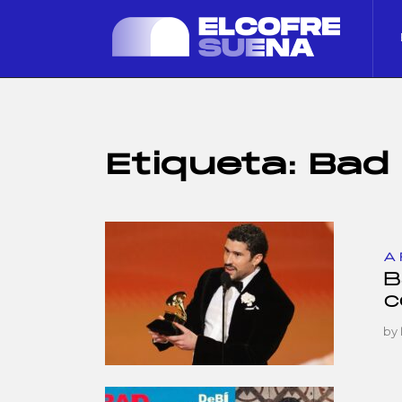
Etiqueta:
Bad
A
B
c
by