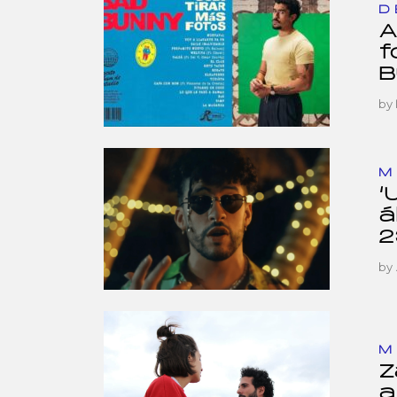
D
A
f
B
by
M
‘
á
2
by
M
Z
a