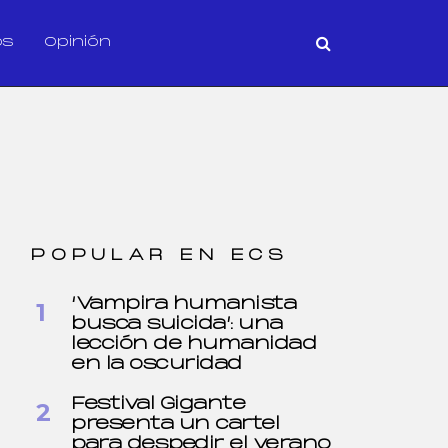
os
Opinión
POPULAR EN ECS
‘Vampira humanista
busca suicida’: una
lección de humanidad
en la oscuridad
Festival Gigante
presenta un cartel
para despedir el verano