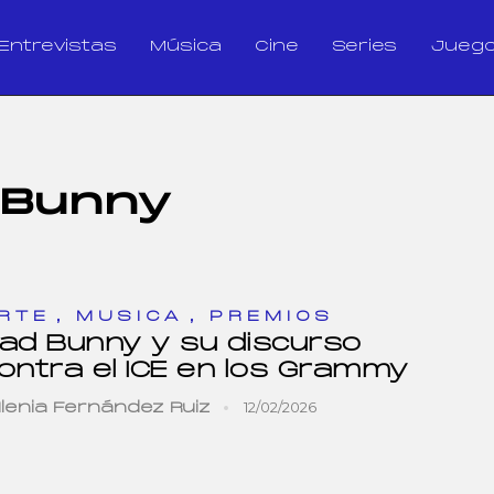
Entrevistas
Música
Cine
Series
Jueg
 Bunny
,
,
RTE
MUSICA
PREMIOS
ad Bunny y su discurso
ontra el ICE en los Grammy
12/02/2026
Ilenia Fernández Ruiz