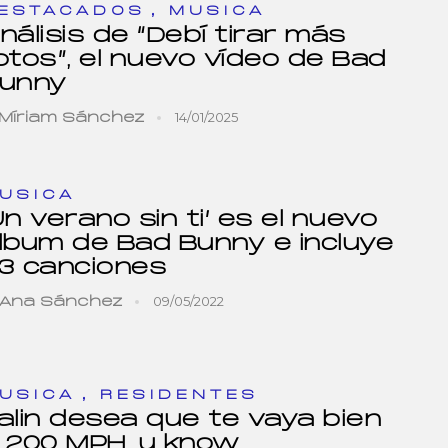
,
ESTACADOS
MUSICA
nálisis de “Debí tirar más
otos”, el nuevo vídeo de Bad
unny
14/01/2025
Míriam Sánchez
USICA
Un verano sin ti’ es el nuevo
lbum de Bad Bunny e incluye
3 canciones
09/05/2022
Ana Sánchez
,
USICA
RESIDENTES
alin desea que te vaya bien
 200 MPH, u know