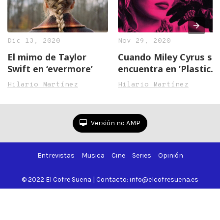
Dic 13, 2020
Nov 29, 2020
El mimo de Taylor
Cuando Miley Cyrus se
Swift en ‘evermore’
encuentra en ‘Plastic
Hearts’
Hilario Martínez
Hilario Martínez
Versión no AMP
Entrevistas
Musica
Cine
Series
Opinión
© 2022 El Cofre Suena | Contacto: info@elcofresuena.es