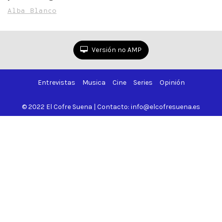
en el Festival de cine
Alba Blanco
Italiano de Madrid
Versión no AMP
Entrevistas
Musica
Cine
Series
Opinión
© 2022 El Cofre Suena | Contacto: info@elcofresuena.es