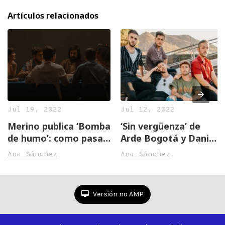
Artículos relacionados
Jul 19, 2022
Jul 12, 2022
Merino publica ‘Bomba
‘Sin vergüenza’ de
de humo’: como pasar
Arde Bogotá y Dani
de serlo todo a no ser
Fernández, un canto a
Ana Sánchez
Ana Sánchez
nada
los amores secretos
Versión no AMP