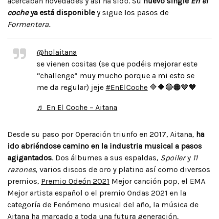
acercaban novedades y así ha sido. Su
nuevo single
En el
coche
ya está disponible
y sigue los pasos de
Formentera
.
@holaitana
se vienen cositas (se que podéis mejorar este
“challenge” muy mucho porque a mi esto se
me da regular) jeje
#EnElCoche
🔷🔶🔵🟠💙🧡
♬ En El Coche – Aitana
Desde su paso por Operación triunfo en 2017, Aitana,
ha
ido abriéndose camino en la industria musical a pasos
agigantados
. Dos álbumes a sus espaldas,
Spoiler
y
11
razones
, varios discos de oro y platino así como diversos
premios,
Premio Odeón 2021
Mejor canción pop, el EMA
Mejor artista español o el premio Ondas 2021 en la
categoría de Fenómeno musical del año, la música de
Aitana ha marcado a toda una futura generación.