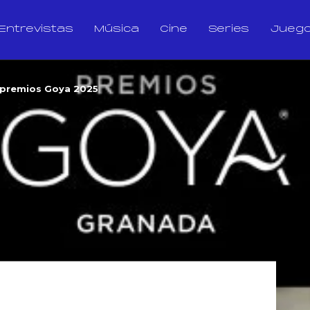
Entrevistas
Música
Cine
Series
Jueg
 premios Goya 2025