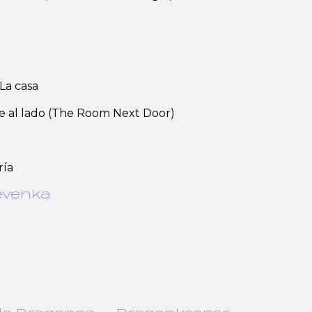
La casa
de al lado (The Room Next Door)
ría
evenka