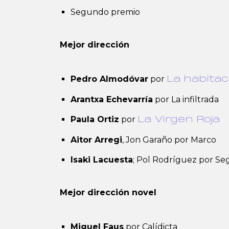
Segundo premio
Mejor dirección
Pedro Almodóvar
por
La habitac
Arantxa Echevarría
por La infiltrada
Paula Ortiz
por
La Virgen Roja
Aitor Arregi
, Jon Garaño por Marco
Isaki Lacuesta
; Pol Rodríguez por S
Mejor dirección novel
Miguel Faus
por Calídicta