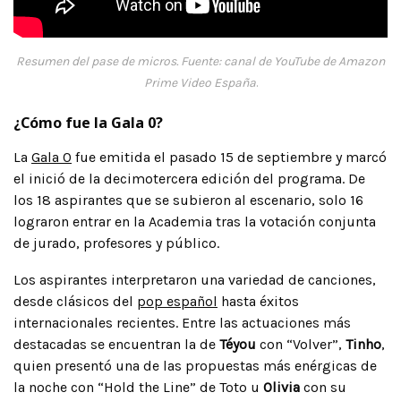
Resumen del pase de micros. Fuente: canal de YouTube de Amazon
Prime Video España
.
¿Cómo fue la Gala 0?
La
Gala 0
fue emitida el pasado 15 de septiembre y marcó
el inició de la decimotercera edición del programa. De
los 18 aspirantes que se subieron al escenario, solo 16
lograron entrar en la Academia tras la votación conjunta
de jurado, profesores y público.
Los aspirantes interpretaron una variedad de canciones,
desde clásicos del
pop español
hasta éxitos
internacionales recientes. Entre las actuaciones más
destacadas se encuentran la de
Téyou
con “Volver”,
Tinho
,
quien presentó una de las propuestas más enérgicas de
la noche con “Hold the Line” de Toto u
Olivia
con su