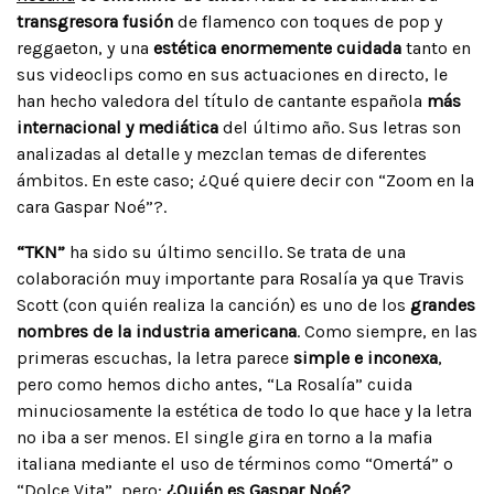
transgresora fusión
de flamenco con toques de pop y
reggaeton, y una
estética enormemente cuidada
tanto en
sus videoclips como en sus actuaciones en directo, le
han hecho valedora del título de cantante española
más
internacional y mediática
del último año. Sus letras son
analizadas al detalle y mezclan temas de diferentes
ámbitos. En este caso; ¿Qué quiere decir con “Zoom en la
cara Gaspar Noé”?.
“TKN”
ha sido su último sencillo. Se trata de una
colaboración muy importante para Rosalía ya que Travis
Scott (con quién realiza la canción) es uno de los
grandes
nombres de la industria americana
. Como siempre, en las
primeras escuchas, la letra parece
simple e inconexa
,
pero como hemos dicho antes, “La Rosalía” cuida
minuciosamente la estética de todo lo que hace y la letra
no iba a ser menos. El single gira en torno a la mafia
italiana mediante el uso de términos como “Omertá” o
“Dolce Vita”, pero;
¿Quién es Gaspar Noé?