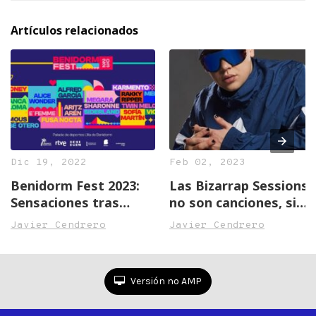
Artículos relacionados
Dic 19, 2022
Feb 02, 2023
Benidorm Fest 2023:
Las Bizarrap Sessions
Sensaciones tras
no son canciones, sino
primera escucha,
eventos
Javier Cendrero
Javier Cendrero
canción a canción
Versión no AMP