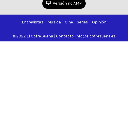
Versión no AMP
Entrevistas
Musica
Cine
Series
Opinión
© 2022 El Cofre Suena | Contacto: info@elcofresuena.es