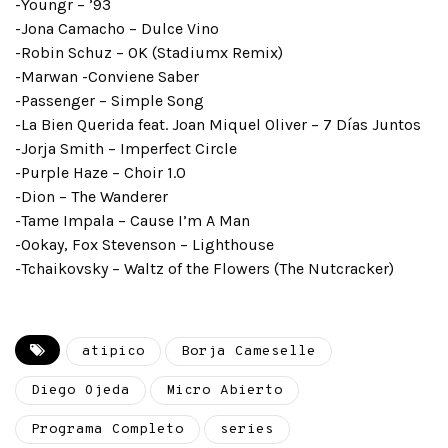
-Youngr – ’93
-Jona Camacho – Dulce Vino
-Robin Schuz – OK (Stadiumx Remix)
-Marwan -Conviene Saber
-Passenger – Simple Song
-La Bien Querida feat. Joan Miquel Oliver – 7 Días Juntos
-Jorja Smith – Imperfect Circle
-Purple Haze – Choir 1.0
-Dion – The Wanderer
-Tame Impala – Cause I’m A Man
-Ookay, Fox Stevenson – Lighthouse
-Tchaikovsky – Waltz of the Flowers (The Nutcracker)
atipico
Borja Cameselle
Diego Ojeda
Micro Abierto
Programa Completo
series