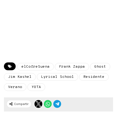
elCofreSuena
Frank Zappa
Ghost
Jim Kashel
Lyrical School
Residente
Verano
YOTA
Compartir