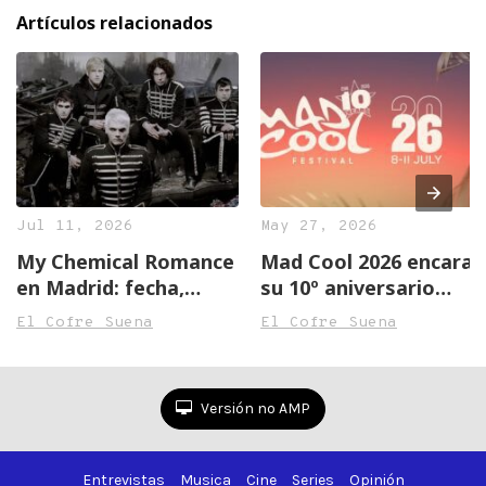
Artículos relacionados
Jul 11, 2026
May 27, 2026
My Chemical Romance
Mad Cool 2026 encara
en Madrid: fecha,
su 10º aniversario
entradas y gira The
rozando el sold out
El Cofre Suena
El Cofre Suena
Black Parade 2026
Versión no AMP
Entrevistas
Musica
Cine
Series
Opinión