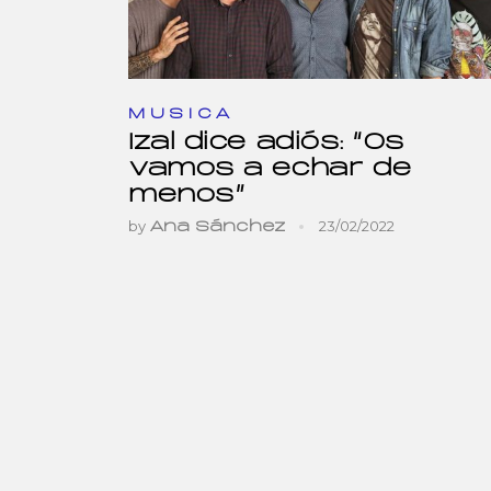
MUSICA
Izal dice adiós: “Os
vamos a echar de
menos”
by
23/02/2022
Ana Sánchez