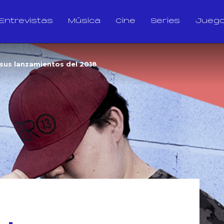
Entrevistas
Música
Cine
Series
Jueg
 sus lanzamientos del 2018