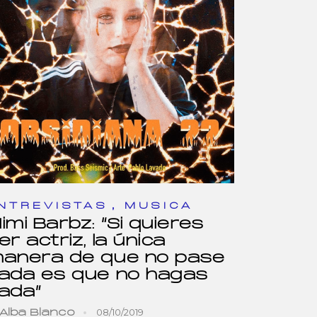
,
NTREVISTAS
MUSICA
imi Barbz: “Si quieres
er actriz, la única
anera de que no pase
ada es que no hagas
ada”
08/10/2019
Alba Blanco