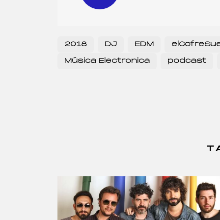
2018
DJ
EDM
elCofreSu
Música Electronica
podcast
T