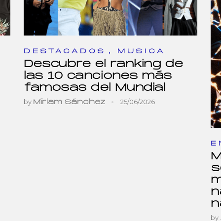
,
DESTACADOS
MUSICA
Descubre el ranking de
las 10 canciones más
famosas del Mundial
by
25/06/2026
Míriam Sánchez
E
M
s
m
n
n
by