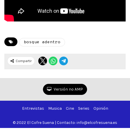
bosque adentro
Compartir
Versión no AMP
Entrevistas
Musica
Cine
Series
Opinión
© 2022 El Cofre Suena | Contacto: info@elcofresuena.es