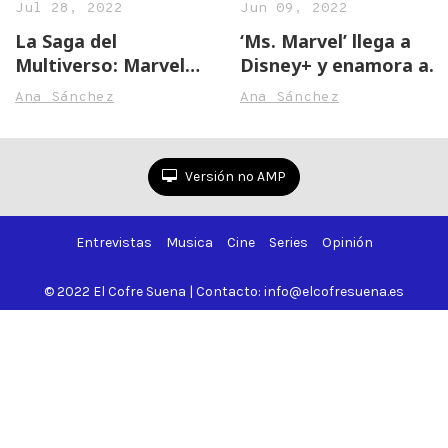
Jul 28, 2022
Jun 09, 2022
La Saga del
‘Ms. Marvel’ llega a
Multiverso: Marvel
Disney+ y enamora a
anuncia su Fase 5 y 6
sus fans
Ana Sánchez
Ana Sánchez
en la Comic-con de
San Diego
Versión no AMP
Entrevistas
Musica
Cine
Series
Opinión
© 2022 El Cofre Suena | Contacto: info@elcofresuena.es