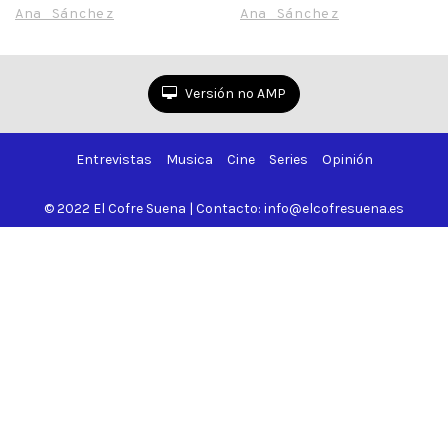
Movistar Plus+ llega
suspense y crímenes
Ana Sánchez
Ana Sánchez
en septiembre
Versión no AMP
Entrevistas
Musica
Cine
Series
Opinión
© 2022 El Cofre Suena | Contacto: info@elcofresuena.es