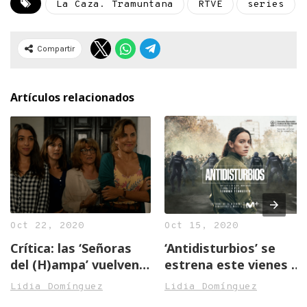
La Caza. Tramuntana
RTVE
series
Compartir
Artículos relacionados
Oct 22, 2020
Oct 15, 2020
Crítica: las ‘Señoras
‘Antidisturbios’ se
del (H)ampa’ vuelven
estrena este vienes 16
más guerreras que
de octubre en
Lidia Domínguez
Lidia Domínguez
nunca y dispuestas a
Movistar+