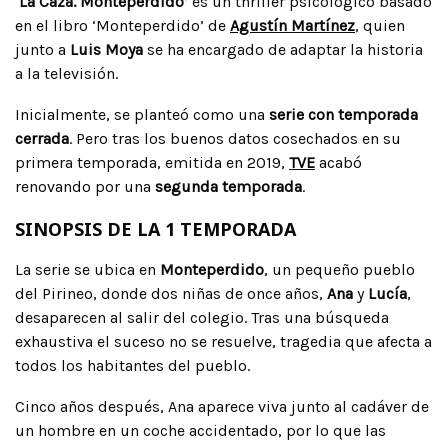
‘La Caza. Monteperdido’
es un thriller psicológico basado
en el libro ‘Monteperdido’ de
Agustín Martínez
, quien
junto a
Luis Moya
se ha encargado de adaptar la historia
a la televisión.
Inicialmente, se planteó como una
serie con temporada
cerrada
. Pero tras los buenos datos cosechados en su
primera temporada, emitida en 2019,
TVE
acabó
renovando por una
segunda temporada
.
SINOPSIS DE LA 1 TEMPORADA
La serie se ubica en
Monteperdido
, un pequeño pueblo
del Pirineo, donde dos niñas de once años,
Ana
y
Lucía
,
desaparecen al salir del colegio. Tras una búsqueda
exhaustiva el suceso no se resuelve, tragedia que afecta a
todos los habitantes del pueblo.
Cinco años después, Ana aparece viva junto al cadáver de
un hombre en un coche accidentado, por lo que las