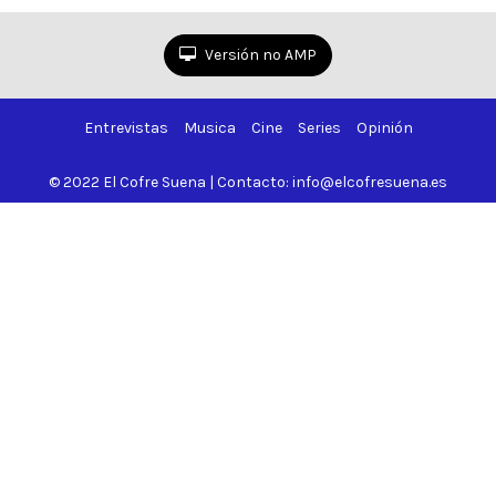
todo
Versión no AMP
Entrevistas
Musica
Cine
Series
Opinión
© 2022 El Cofre Suena | Contacto: info@elcofresuena.es