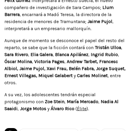
Félix Gómez
interpretará a Ernesto Suecia, el nuevo
compañero de investigación de Sara Campos;
Llum
Barrera
, encarnará a Madó Teresa, la directora de la
residencia de menores de Tramuntana;
Jaime Pujol
,
interpretará a un empresario mallorquín.
Aunque de momento se desconoce el papel del resto del
reparto, se sabe que la ficción contará con
Tristán Ulloa
,
Sara Rivero
,
Elia Galera
,
Blanca Apilánez
,
Ingrid Rubio
,
Óscar Molina
,
Victoria Pages
,
Andrew Tarbet, Francesc
Albiol, Jaime Pujol, Xavi Frau, Belén Fabra, Jorge Suquet,
Ernest Villegas, Miquel Gelabert
y
Carles Molinet
, entre
otros.
A su vez, los adolescentes tendrán especial
protagonismo con
Zoe Stein
,
María Mercado
,
Nadia Al
Saaidi
,
Jorge Motos
y
Álvaro Rico
(
Élite
).