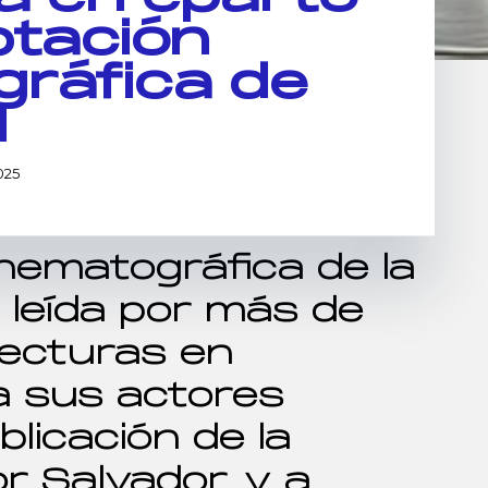
ptación
ráfica de
d
2025
nematográfica de la
 leída por más de
lecturas en
a sus actores
licación de la
or Salvador, y a