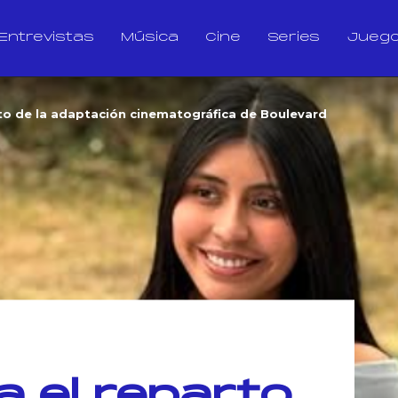
Entrevistas
Música
Cine
Series
Jueg
rto de la adaptación cinematográfica de Boulevard
a el reparto