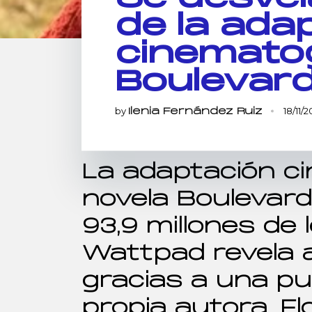
de la ada
cinematog
Boulevar
by
18/11/
Ilenia Fernández Ruiz
La adaptación ci
novela Boulevard
93,9 millones de 
Wattpad revela 
gracias a una pub
propia autora, Fl