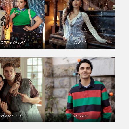
DRÉ Y OLIVIA
CARLA
YLAN Y ZEB
NEIZAN