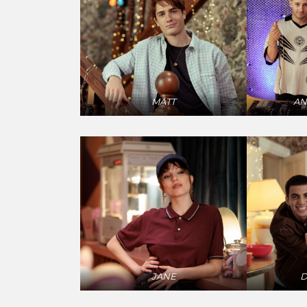
MATT
AN
JANE
D