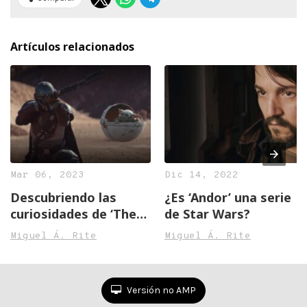
Artículos relacionados
Mar 06, 2023
Dic 14, 2022
Descubriendo las
¿Es ‘Andor’ una serie
curiosidades de ‘The
de Star Wars?
Mandalorian’: De Baby
Miguel Á. Rite
Miguel Á. Rite
Yoda a la revolución
tecnológica de
“StageCraft”
Versión no AMP