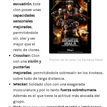
escuadrón
. Este
clon posee unas
capacidades
sensoriales
mejoradas
,
permitiéndole
oír, oler y ver
mejor que el
resto de clones.
Crosshair:
Clon
Poster de la serie ‘La Remesa Mala’
con una
visión y
punterías
mejoradas
, permitiéndole sobresalir en los tiroteos,
sobre todo de larga distancia.
Wrecker:
Soldado clon con una exagerada
musculatura y por lo tanto
fuerza sobrehumana
.
Además es el que tiene la actitud más alocada del
grupo.