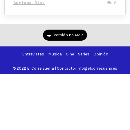
Adriana Díaz
0
Versión no AMP
Entrevistas
Musica
Cine
Series
Opinión
© 2022 El Cofre Suena | Contacto: info@elcofresuena.es