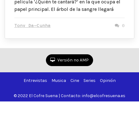
película ‘¿Quién te cantará?’ en la que ocupa el
papel principal. El árbol de la sangre llegará
Tony Da-Cunha
0
Versión no AMP
Entrevistas
Musica
Cine
Series
Opinión
© 2022 El Cofre Suena | Contacto: info@elcofresuena.es