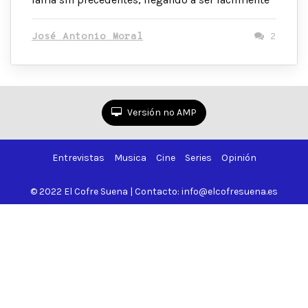
José Antonio Moral
2
Versión no AMP
Entrevistas
Musica
Cine
Series
Opinión
© 2022 El Cofre Suena | Contacto: info@elcofresuena.es