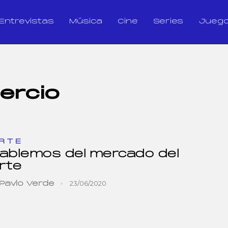
Entrevistas
Música
Cine
Series
Jueg
ercio
RTE
ablemos del mercado del
rte
23/06/2020
Pavlo Verde