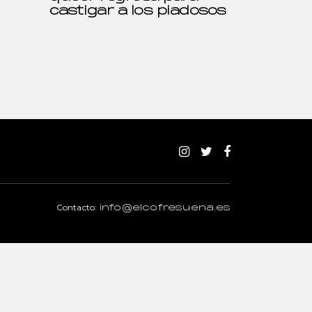
castigar a los piadosos
Contacto:
info@elcofresuena.es