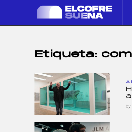
Etiqueta:
com
A
H
a
by