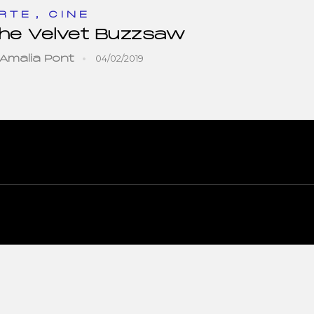
,
RTE
CINE
he Velvet Buzzsaw
04/02/2019
Amalia Pont