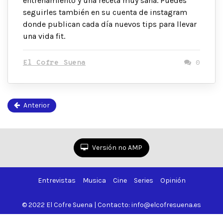
entrenamiento y una receta muy sana. Puedes
seguirles también en su cuenta de instagram
donde publican cada día nuevos tips para llevar
una vida fit.
El Cofre Suena
0
Anterior
Pá
2
de
2
Versión no AMP
Entrevistas
Musica
Cine
Series
Opinión
© 2022 El Cofre Suena | Contacto: info@elcofresuena.es