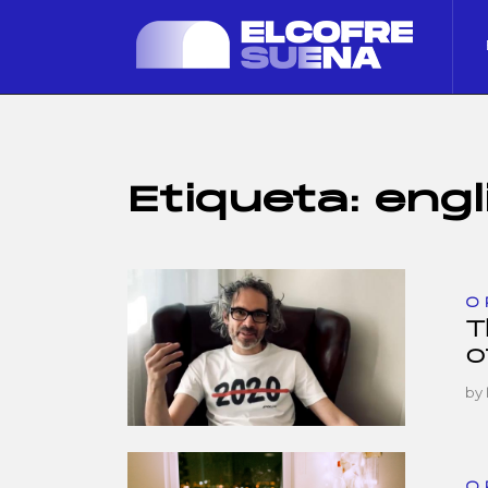
Etiqueta:
engl
O
T
o
by
O