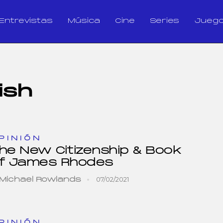
Entrevistas
Música
Cine
Series
Jueg
ish
PINIÓN
he New Citizenship & Book
f James Rhodes
07/02/2021
Michael Rowlands
PINIÓN