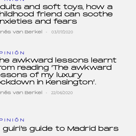
dults and soft toys, how a
hildhood friend can soothe
nxieties and fears
03/07/2020
Inés van Berkel
PINIÓN
he awkward lessons learnt
rom reading ‘The awkward
essons of my luxury
ockdown in Kensington’.
22/06/2020
Inés van Berkel
PINIÓN
 guiri’s guide to Madrid bars