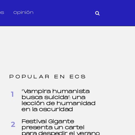
os
Opinión
POPULAR EN ECS
‘Vampira humanista
busca suicida’: una
lección de humanidad
en la oscuridad
Festival Gigante
presenta un cartel
para despedir el verano