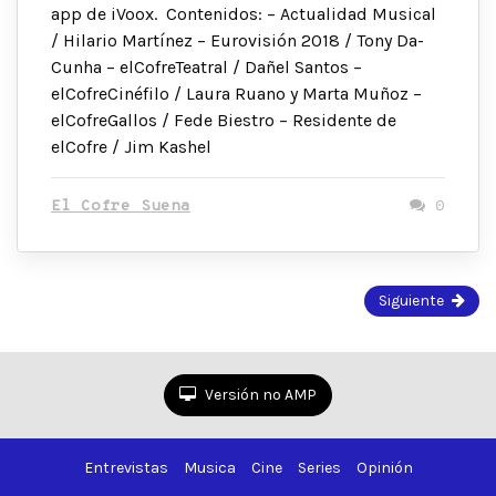
app de iVoox. Contenidos: – Actualidad Musical
/ Hilario Martínez – Eurovisión 2018 / Tony Da-
Cunha – elCofreTeatral / Dañel Santos –
elCofreCinéfilo / Laura Ruano y Marta Muñoz –
elCofreGallos / Fede Biestro – Residente de
elCofre / Jim Kashel
El Cofre Suena
0
Página
Siguiente
1
de
2
Versión no AMP
Entrevistas
Musica
Cine
Series
Opinión