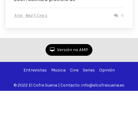
Ana Martínez
0
Versión no AMP
Entrevistas
Musica
Cine
Series
Opinión
© 2022 El Cofre Suena | Contacto: info@elcofresuena.es