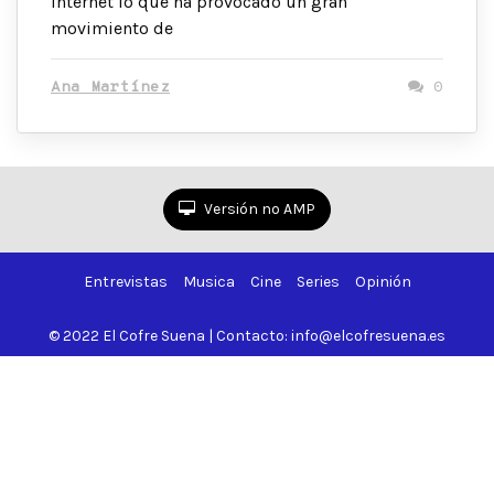
internet lo que ha provocado un gran
movimiento de
Ana Martínez
0
Versión no AMP
Entrevistas
Musica
Cine
Series
Opinión
© 2022 El Cofre Suena | Contacto: info@elcofresuena.es