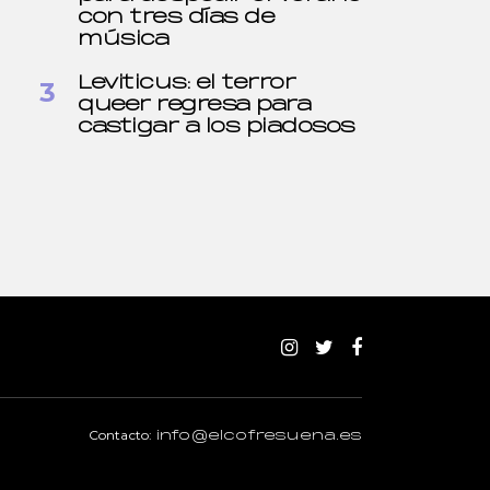
con tres días de
música
Leviticus: el terror
queer regresa para
castigar a los piadosos
Contacto:
info@elcofresuena.es