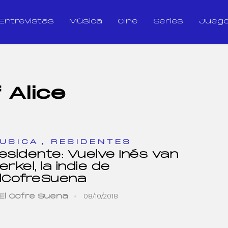
Entrevistas
Música
Cine
Series
Jueg
 Alice
,
USICA
RESIDENTES
esidente: Vuelve Inés van
erkel, la indie de
lCofreSuena
08/10/2018
El Cofre Suena