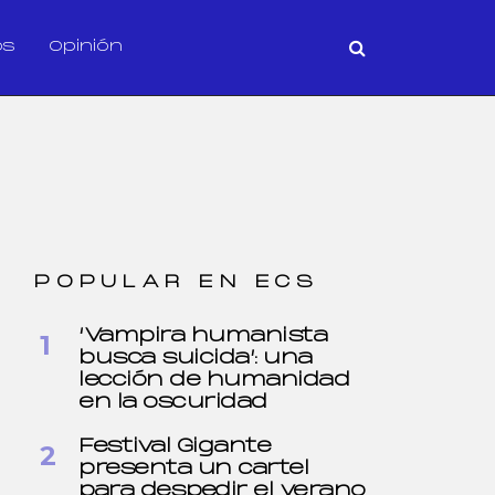
os
Opinión
POPULAR EN ECS
‘Vampira humanista
busca suicida’: una
lección de humanidad
en la oscuridad
Festival Gigante
presenta un cartel
para despedir el verano