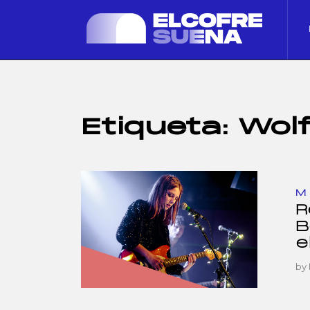
Etiqueta:
Wolf
M
R
B
e
by