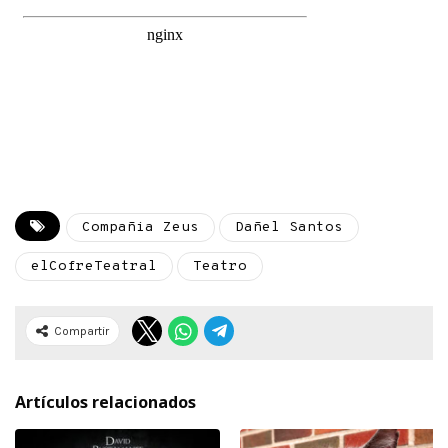
Compañia Zeus
Dañel Santos
elCofreTeatral
Teatro
Compartir
Artículos relacionados