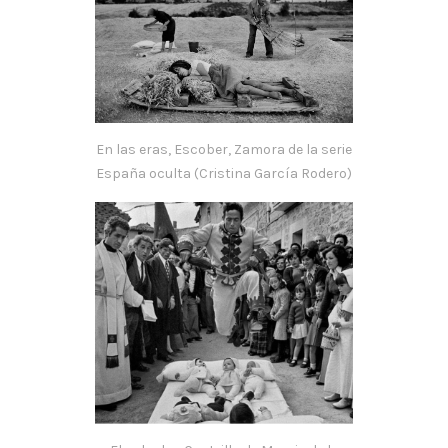
En las eras, Escober, Zamora de la serie
España oculta (Cristina García Rodero)