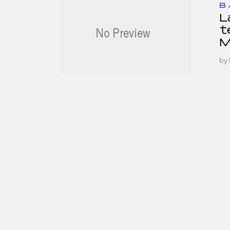
B
L
t
M
by