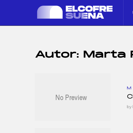
Autor:
Marta 
M
C
by