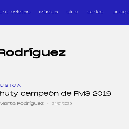
Entrevistas
Música
Cine
Series
Jueg
Rodríguez
USICA
huty campeón de FMS 2019
24/01/2020
Marta Rodríguez