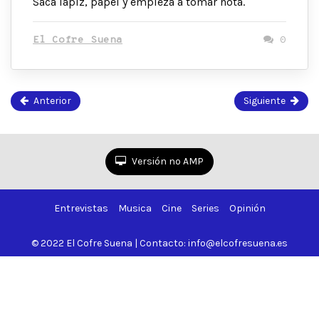
Saca lapiz, papel y empieza a tomar nota.
El Cofre Suena
0
Anterior
Siguiente
Página
62
de
Versión no AMP
67
Entrevistas
Musica
Cine
Series
Opinión
© 2022 El Cofre Suena | Contacto: info@elcofresuena.es