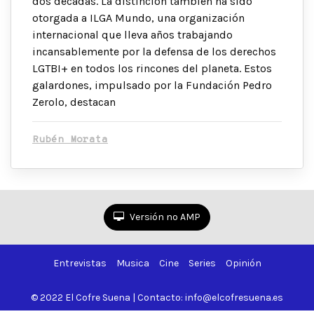
dos décadas. La distinción también ha sido
otorgada a ILGA Mundo, una organización
internacional que lleva años trabajando
incansablemente por la defensa de los derechos
LGTBI+ en todos los rincones del planeta. Estos
galardones, impulsado por la Fundación Pedro
Zerolo, destacan
Rubén Morata
Versión no AMP
Entrevistas
Musica
Cine
Series
Opinión
© 2022 El Cofre Suena | Contacto: info@elcofresuena.es