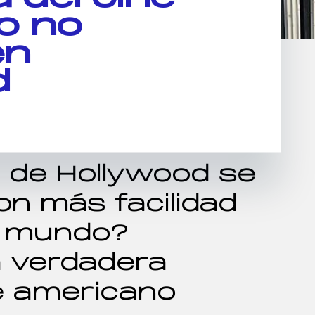
o no
en
d
e de Hollywood se
on más facilidad
el mundo?
a verdadera
ne americano