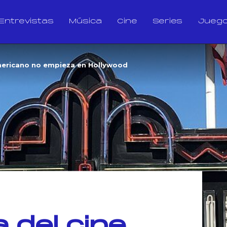
Entrevistas
Música
Cine
Series
Jueg
americano no empieza en Hollywood
a del cine