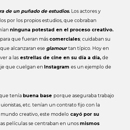
ra de un puñado de estudios
.
Los actores y
s por los propios estudios, que cobraban
enían
ninguna potestad en el proceso creativo.
e para que fueran más
comerciales
; cuidaban su
 que alcanzaran ese
glamour
tan típico. Hoy en
ver a las
estrellas de cine en su día a día,
de
laje que cuelgan en
Instagram
es un ejemplo de
 que tenía
buena base
porque aseguraba trabajo
guionistas, etc. tenían un contrato fijo con la
el mundo creativo, este modelo
cayó por su
las películas se centraban en unos
mismos