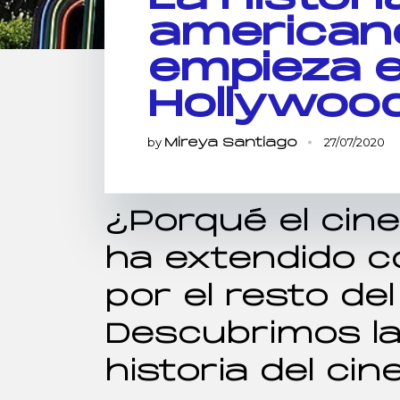
american
empieza 
Hollywoo
by
27/07/2020
Mireya Santiago
¿Porqué el cin
ha extendido c
por el resto d
Descubrimos l
historia del ci