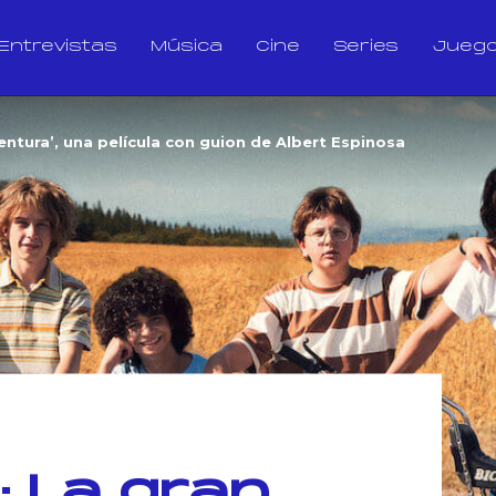
Entrevistas
Música
Cine
Series
Jueg
aventura’, una película con guion de Albert Espinosa
fe: La gran