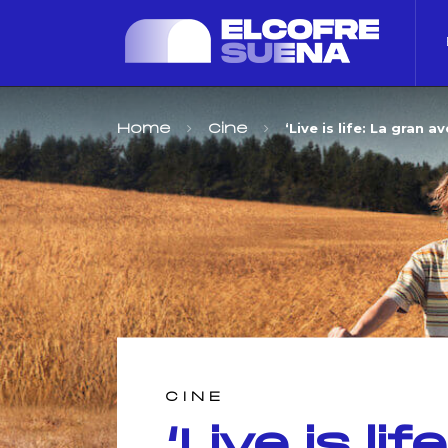
‘Live is life: La gran 
Home
Cine
CINE
‘Live is li