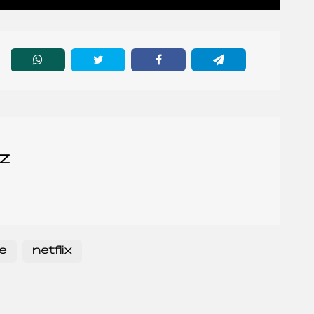
z
re
netflix