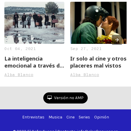
Oct 04, 2021
Sep 27, 2021
La inteligencia
Ir solo al cine y otros
emocional a través de
placeres mal vistos
la cultura
Alba Blanco
Alba Blanco
Versión no AMP
Entrevistas
Musica
Cine
Series
Opinión