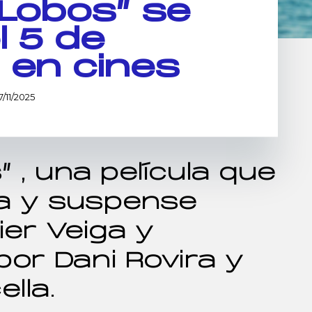
 Lobos” se
l 5 de
 en cines
7/11/2025
” , una película que
a y suspense
ier Veiga y
or Dani Rovira y
lla.