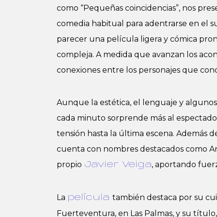
como “Pequeñas coincidencias”, nos prese
comedia habitual para adentrarse en el su
parecer una película ligera y cómica pr
compleja. A medida que avanzan los acont
conexiones entre los personajes que cond
Aunque la estética, el lenguaje y algunos
cada minuto sorprende más al espectador
tensión hasta la última escena. Además d
cuenta con nombres destacados como Ant
propio
, aportando fuerza
Javier Veiga
La
también destaca por su cui
película
Fuerteventura, en Las Palmas, y su título