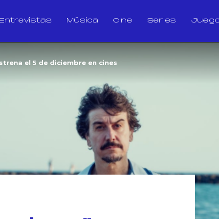
Entrevistas
Música
Cine
Series
Jueg
strena el 5 de diciembre en cines