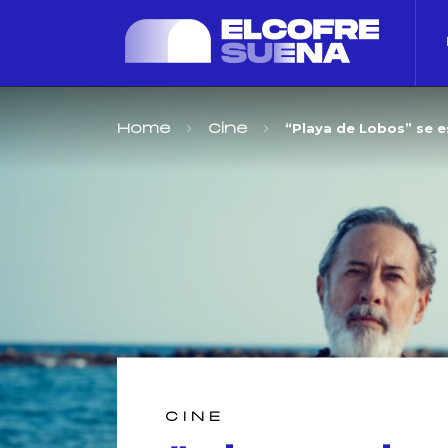
“Playa de Lobos” se e
Home
Cine
CINE