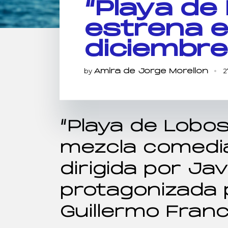
“Playa de
estrena e
diciembre
by
2
Amira de Jorge Morellon
“Playa de Lobos
mezcla comedi
dirigida por Jav
protagonizada p
Guillermo France