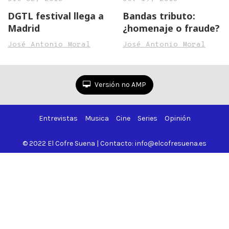
DGTL festival llega a
Bandas tributo:
Madrid
¿homenaje o fraude?
José Antonio Moral
José Antonio Moral
Versión no AMP
Entrevistas
Musica
Cine
Series
Opinión
© 2022 El Cofre Suena | Contacto: info@elcofresuena.es