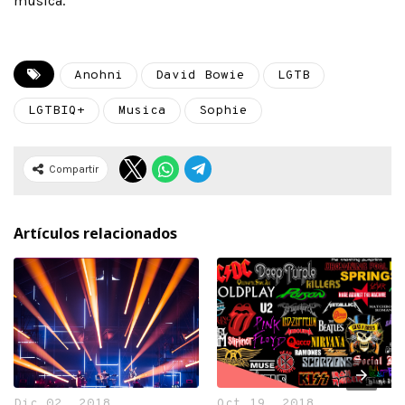
música.
Anohni
David Bowie
LGTB
LGTBIQ+
Musica
Sophie
Compartir
Artículos relacionados
Dic 02, 2018
Oct 19, 2018