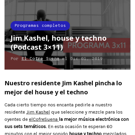
Programas completos
Jim Kashel, house y techno
(Podcast 3×11)
Por
El Cofre Suena
el
Dic 01, 2019
Nuestro residente Jim Kashel pincha lo
mejor del house y el techno
Cada cierto tiempo nos encanta pedirle a nuestro
residente
Jim Kashel
que seleccione y mezcle para los
oyentes de
elCofreSuena
la mejor música electrónica con
sus sets temáticos
. En esta ocasión te esperan 60
minutos con el mejor sonido
house y techno
mezclados