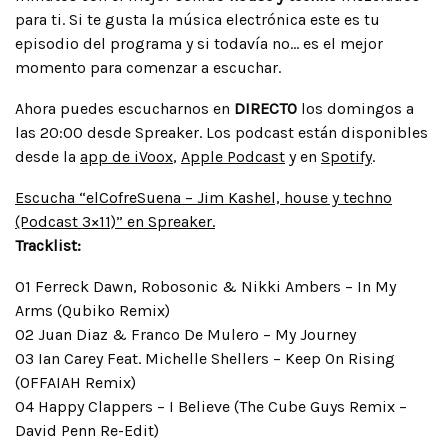
para ti. Si te gusta la música electrónica este es tu
episodio del programa y si todavía no… es el mejor
momento para comenzar a escuchar.
Ahora puedes escucharnos en
DIRECTO
los domingos a
las 20:00 desde Spreaker. Los podcast están disponibles
desde la
app de iVoox
,
Apple Podcast
y en
Spotify
.
Escucha “elCofreSuena – Jim Kashel, house y techno
(Podcast 3×11)” en Spreaker.
Tracklist:
01 Ferreck Dawn, Robosonic & Nikki Ambers – In My
Arms (Qubiko Remix)
02 Juan Diaz & Franco De Mulero – My Journey
03 Ian Carey Feat. Michelle Shellers – Keep On Rising
(OFFAIAH Remix)
04 Happy Clappers – I Believe (The Cube Guys Remix –
David Penn Re-Edit)