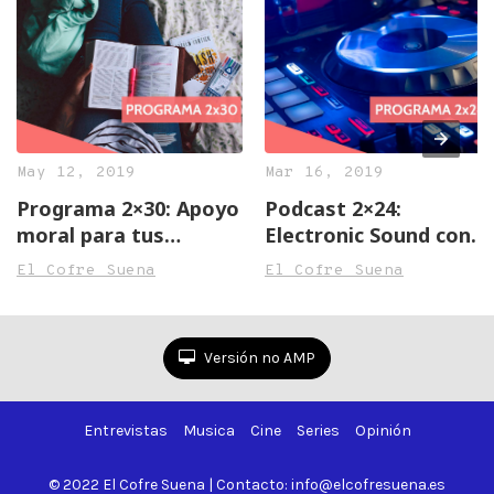
May 12, 2019
Mar 16, 2019
Programa 2×30: Apoyo
Podcast 2×24:
moral para tus
Electronic Sound con
exámenes
Jim Kashel
El Cofre Suena
El Cofre Suena
Versión no AMP
Entrevistas
Musica
Cine
Series
Opinión
© 2022 El Cofre Suena | Contacto: info@elcofresuena.es